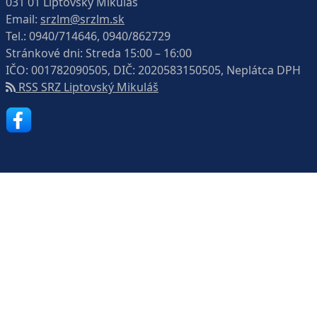
031 01 Liptovský Mikuláš
Email:
srzlm@srzlm.sk
Tel.:
0940/714646, 0940/862729
Stránkové dni: Streda 15:00 – 16:00
IČO: 001782090505, DIČ: 2020583150505, Neplátca DPH
RSS SRZ Liptovský Mikuláš