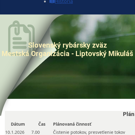
História
Slovenský rybársky zväz
Mestská Organizácia - Liptovský Mikuláš
Plán
Dátum
Čas
Plánovaná činnosť
10.1.2026
7.00
Čistenie potokov, presvetlenie tokov