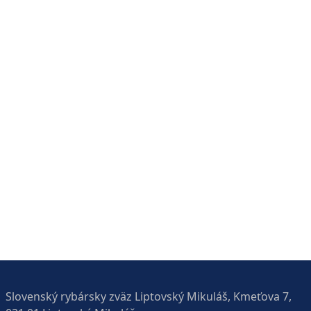
Slovenský rybársky zväz Liptovský Mikuláš, Kmeťova 7,