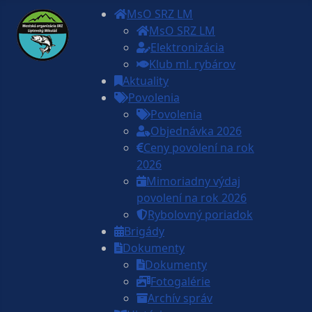
MsO SRZ LM
MsO SRZ LM
Elektronizácia
Klub ml. rybárov
Aktuality
Povolenia
Povolenia
Objednávka 2026
Ceny povolení na rok
2026
Mimoriadny výdaj
povolení na rok 2026
Rybolovný poriadok
Brigády
Dokumenty
Dokumenty
Fotogalérie
Archív správ