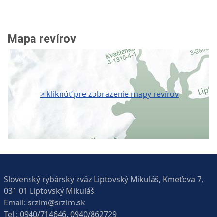
Mapa revírov
> kliknúť pre zobrazenie mapy revírov
Slovenský rybársky zväz Liptovský Mikuláš, Kmeťova 7,
031 01 Liptovský Mikuláš
Email:
srzlm@srzlm.sk
Tel.:
0940/714646, 0940/862729