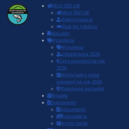
MsO SRZ LM
MsO SRZ LM
Elektronizácia
Klub ml. rybárov
Aktuality
Povolenia
Povolenia
Objednávka 2026
Ceny povolení na rok
2026
Mimoriadny výdaj
povolení na rok 2026
Rybolovný poriadok
Brigády
Dokumenty
Dokumenty
Fotogalérie
Archív správ