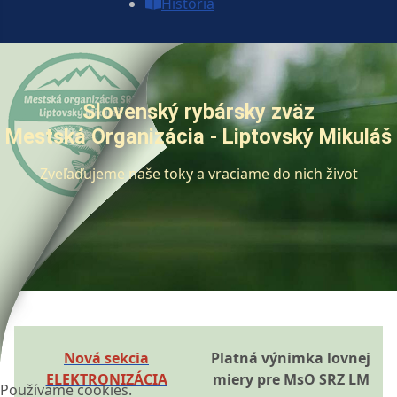
História
Slovenský rybársky zväz
Mestská Organizácia - Liptovský Mikuláš
Zveľaďujeme naše toky a vraciame do nich život
Nová sekcia
Platná výnimka lovnej
ELEKTRONIZÁCIA
miery pre MsO SRZ LM
Používame cookies.