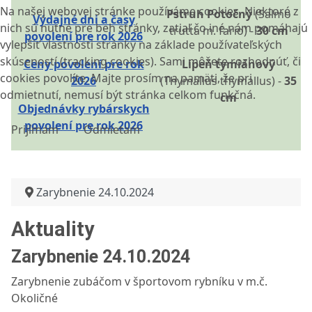
Na našej webovej stránke používáme cookies. Niektoré z
Pstruh Potočný
(Salmo
Výdajné dni a časy
nich sú nutné pre beh stránky, zatiaľ čo iné nám pomáhajú
trutta m. fario) -
30 cm
povolení pre rok 2026
vylepšiť vlastnosti stránky na základe používateľských
skúseností (tracking cookies). Sami môžete rozhodnúť, či
Ceny povolení pre rok
Lipeň tymiánový
cookies povolíte. Majte prosím na pamäti, že pri
2026
(Thymallus thymallus) -
35
odmietnutí, nemusí být stránka celkom funkčná.
cm
Objednávky rybárskych
povolení pre rok 2026
Prijímam
Odmietam
Zarybnenie 24.10.2024
Aktuality
Zarybnenie 24.10.2024
Zarybnenie zubáčom v športovom rybníku v m.č.
Okoličné