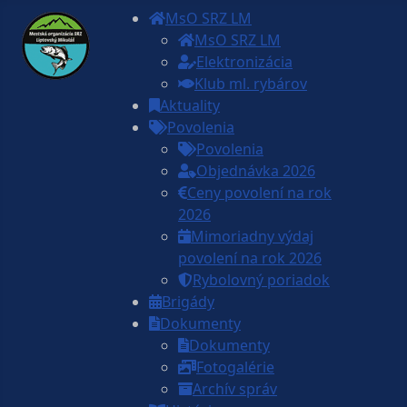
MsO SRZ LM
MsO SRZ LM
Elektronizácia
Klub ml. rybárov
Aktuality
Povolenia
Povolenia
Objednávka 2026
Ceny povolení na rok
2026
Mimoriadny výdaj
povolení na rok 2026
Rybolovný poriadok
Brigády
Dokumenty
Dokumenty
Fotogalérie
Archív správ