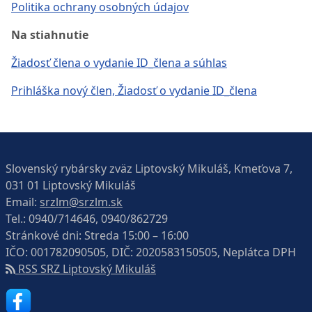
Politika ochrany osobných údajov
Na stiahnutie
Žiadosť člena o vydanie ID_člena a súhlas
Prihláška nový člen, Žiadosť o vydanie ID_člena
Slovenský rybársky zväz Liptovský Mikuláš, Kmeťova 7,
031 01 Liptovský Mikuláš
Email:
srzlm@srzlm.sk
Tel.:
0940/714646, 0940/862729
Stránkové dni: Streda 15:00 – 16:00
IČO: 001782090505, DIČ: 2020583150505, Neplátca DPH
RSS SRZ Liptovský Mikuláš